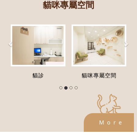
貓咪專屬空間
P
N
r
e
e
x
v
t
i
貓診
貓咪專屬空間
o
u
s
More