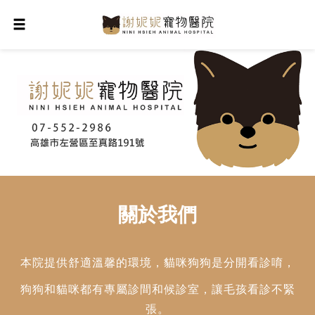
關於我們
本院提供舒適溫馨的環境，貓咪狗狗是分開看診唷，
狗狗和貓咪都有專屬診間和候診室，讓毛孩看診不緊
張。