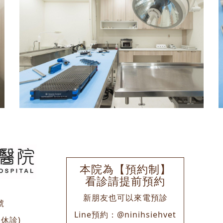
本院為【預約制】
看診請提前預約
新朋友也可以來電預診
號
Line預約：
@ninihsiehvet
休診)