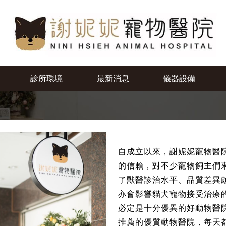
高雄寵物醫院推薦/獸醫推薦
診所環境
最新消息
儀器設備
自成立以來，謝妮妮寵物醫
的信賴，對不少寵物飼主們
了獸醫診治水平、品質差異
亦會影響貓犬寵物接受治療
必定是十分優異的好動物醫
推薦的優質動物醫院，每天